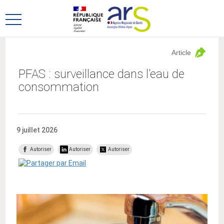
Aller
Aller
au
au
Ouvrir
menu
contenu
le
principal,
menu
Article
principal
PFAS : surveillance dans l’eau de
consommation
9 juillet 2026
Autoriser
Autoriser
Autoriser