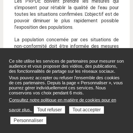
Les PRPDE doivent prendre les mesures qui
s’imposent pour rétablir la qualité de l’eau pour
toutes les situations confirmées. L’objectif est de
pouvoir diminuer le plus rapidement possible
l’exposition des populations.
La population concernée par ces situations de
non-conformité doit être informée des mesures
prises ou programmées par la PRPDE.
Ce site utilise les services de partenaires pour mesurer son
A défaut de mesures immédiates mobilisables,
audience et vous proposer des vidéos, des publications,
des fonctionnalités de partage sur les réseaux sociaux.
les PRPDE sont invitées à transmettre un plan
Vous pouvez accepter ou refuser l’ensemble des cookies
d’actions au préfet de leur département,
de ces partenaires. Depuis la page « Personnaliser », vous
décrivant les mesures envisagées remédier à la
pourrez gérer individuellement ces services. Nous
situation : solution technique, calendrier des
conservons vos choix pendant 6 mois.
travaux, estimation des coûts, modalités de suivi.
Consultez notre politique en matière de cookies pour en
savoir plus.
Tout refuser
Tout accepter
Rappel sur la
Personnaliser
réglementation des