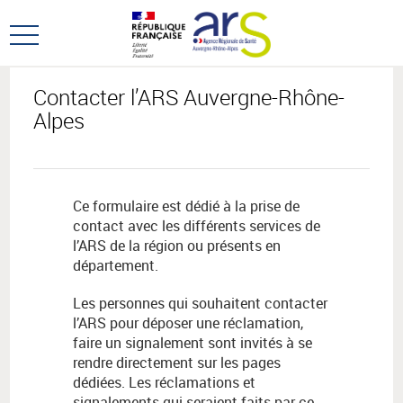
Aller
Aller
au
au
Ouvrir
menu
contenu
le
principal,
menu
Contacter l’ARS Auvergne-Rhône-
principal
Alpes
Ce formulaire est dédié à la prise de
contact avec les différents services de
l’ARS de la région ou présents en
département.
Les personnes qui souhaitent contacter
l’ARS pour déposer une réclamation,
faire un signalement sont invités à se
rendre directement sur les pages
dédiées. Les réclamations et
signalements qui seraient faits par ce