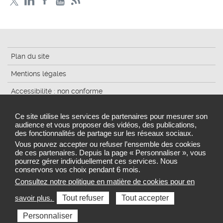
Plan du site
Mentions légales
Accessibilité : non conforme
Traitement des données
Ce site utilise les services de partenaires pour mesurer son
audience et vous proposer des vidéos, des publications,
Cookies
des fonctionnalités de partage sur les réseaux sociaux.
Gestion des cookies
Vous pouvez accepter ou refuser l’ensemble des cookies
de ces partenaires. Depuis la page « Personnaliser », vous
pourrez gérer individuellement ces services. Nous
conservons vos choix pendant 6 mois.
Consultez notre politique en matière de cookies pour en
Sélectionnez une région pour accéder au site de votre
savoir plus.
Tout refuser
Tout accepter
Agence régionale de santé
Personnaliser
Toutes les ARS