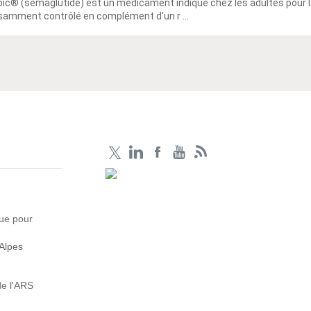
c® (sémaglutide) est un médicament indiqué chez les adultes pour le
isamment contrôlé en complément d'un r ...
que pour
Alpes
de l'ARS