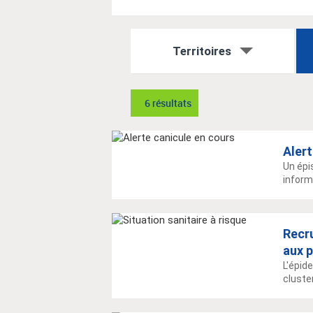
Territoires
6 résultats
Alert
Un épi
inform
Recr
aux 
L'épid
cluste