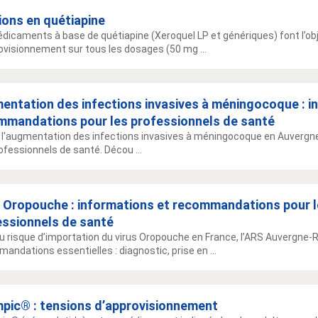
ions en quétiapine
dicaments à base de quétiapine (Xeroquel LP et génériques) font l’obj
ovisionnement sur tous les dosages (50 mg ...
entation des infections invasives à méningocoque : i
mmandations pour les professionnels de santé
 l'augmentation des infections invasives à méningocoque en Auvergne-
ofessionnels de santé. Décou ...
s Oropouche : informations et recommandations pour 
essionnels de santé
u risque d’importation du virus Oropouche en France, l’ARS Auvergne-R
andations essentielles : diagnostic, prise en ...
pic® : tensions d’approvisionnement