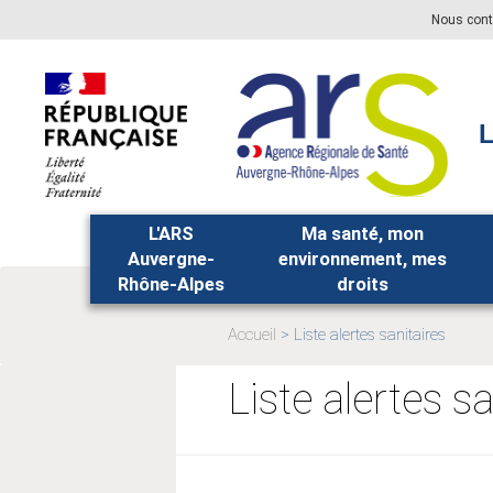
Aller
Aller
Nous cont
au
au
menu
contenu
principal,
L
L'ARS
Ma santé, mon
Auvergne-
environnement, mes
Rhône-Alpes
droits
Accueil
Liste alertes sanitaires
Page
actuelle:
Liste alertes sa