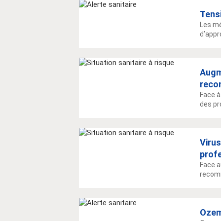
Tens
Les mé
d’appr
Augm
reco
Face à
des pr
Viru
prof
Face a
recomm
Ozem