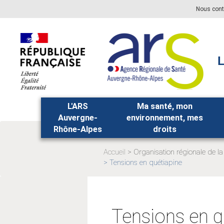
Aller
Aller
Nous cont
au
au
menu
contenu
principal,
L
L'ARS
Ma santé, mon
Auvergne-
environnement, mes
Rhône-Alpes
droits
Accueil
Organisation régionale de la
Page
Tensions en quétiapine
Page
actuelle:
actuelle:
Tensions en q