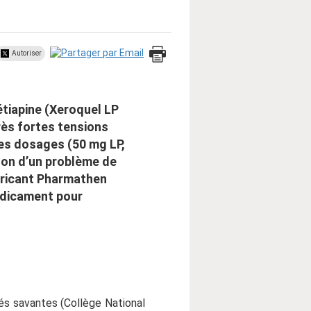
Autoriser
tiapine (Xeroquel LP
très fortes tensions
es dosages (50 mg LP,
son d’un problème de
bricant Pharmathen
médicament pour
és savantes (Collège National