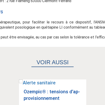
t : 2 rue Flameng 63000 Clermont-Ferrand
rs
hérapeutique, pour faciliter le recours à ce dispositif, l’A
’équivalent posologique en quétiapine LI conformément au tableau
eut être envisagée, au cas par cas selon la tolérance et l’effic
VOIR AUSSI
Ozem­pic® : ten­sions d’ap­
pro­vi­sion­ne­ment