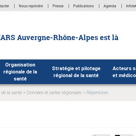
tacter
Nous rejoindre
Presse
Publications
Agenda
Infole
'ARS Auvergne-Rhône-Alpes est là
Organisation
Stratégie et pilotage
Acteurs s
régionale de la
régional de la santé
et médico
santé
 de la santé
Données et cartes régionales
Répertoires
Page
Page
actuelle:
actuelle: