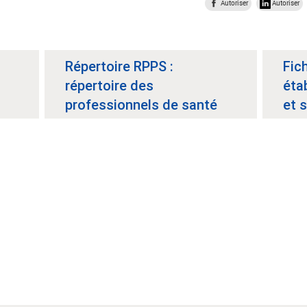
Autoriser
Autoriser
Répertoire RPPS :
Fic
répertoire des
éta
professionnels de santé
et 