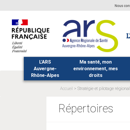
Aller
Aller
Nous con
au
au
menu
contenu
principal,
L
L'ARS
Ma santé, mon
Auvergne-
environnement, mes
Rhône-Alpes
droits
Accueil
Stratégie et pilotage régional
Page
actuelle:
Répertoires