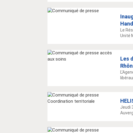
Inaug
Hand
Le Rés
Unité 
Les 
Rhône
L’Agen
libérau
HELI
Jeudi 
Auverg