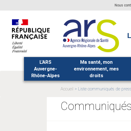
Aller
Aller
Nous cont
au
au
menu
contenu
principal,
L
L'ARS
Ma santé, mon
Auvergne-
environnement, mes
Rhône-Alpes
droits
Accueil
Liste communiqués de pres
Page
actuelle:
Communiqués 