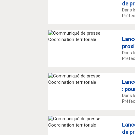
de pr
Dans l
Préfect
Lance
prox
Dans l
Préfect
Lanc
: pou
Dans l
Préfec
Lance
de pr