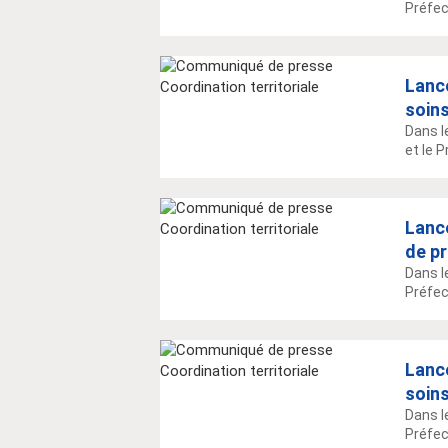
Préfec
Lanc
soins
Dans l
et le P
Lance
de pr
Dans l
Préfect
Lanc
soins
Dans l
Préfect