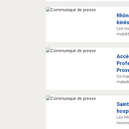
Rhône
kinés
Les ma
mobilit
Accè
Profe
Prov
Ce mar
maladi
Saint
hospi
Les Hô
nouvea