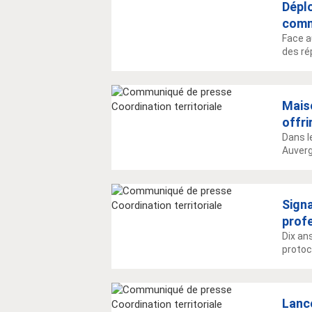
Déplo
comm
Face a
des ré
Maiso
offri
Dans l
Auverg
Signa
prof
Dix an
protoco
Lance