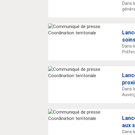
Dans l
généra
Lanc
soins
Dans l
Préfec
Lanc
prox
Dans l
Auverg
Lanc
aux s
Dans l