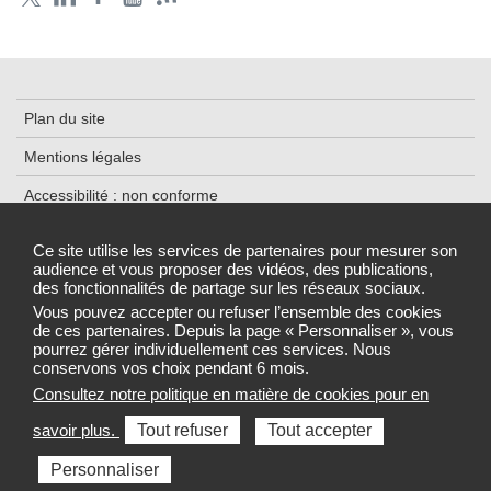
Plan du site
Mentions légales
Accessibilité : non conforme
Traitement des données
Ce site utilise les services de partenaires pour mesurer son
audience et vous proposer des vidéos, des publications,
Cookies
des fonctionnalités de partage sur les réseaux sociaux.
Gestion des cookies
Vous pouvez accepter ou refuser l’ensemble des cookies
de ces partenaires. Depuis la page « Personnaliser », vous
pourrez gérer individuellement ces services. Nous
conservons vos choix pendant 6 mois.
Consultez notre politique en matière de cookies pour en
Sélectionnez une région pour accéder au site de votre Agence
savoir plus.
Tout refuser
Tout accepter
régionale de santé
Personnaliser
Toutes les ARS