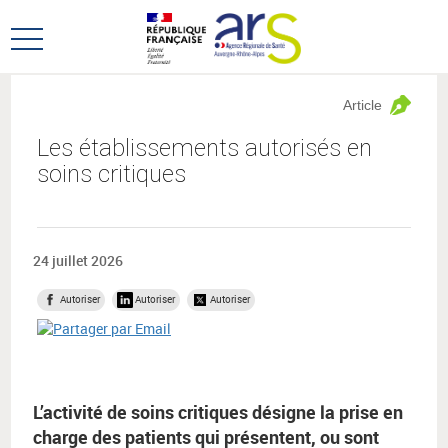
Aller
Aller
au
au
Ouvrir
menu
contenu
le
principal,
menu
Article
principal
Les établissements autorisés en
soins critiques
24 juillet 2026
Autoriser
Autoriser
Autoriser
L’activité de soins critiques désigne la prise en
charge des patients qui présentent, ou sont