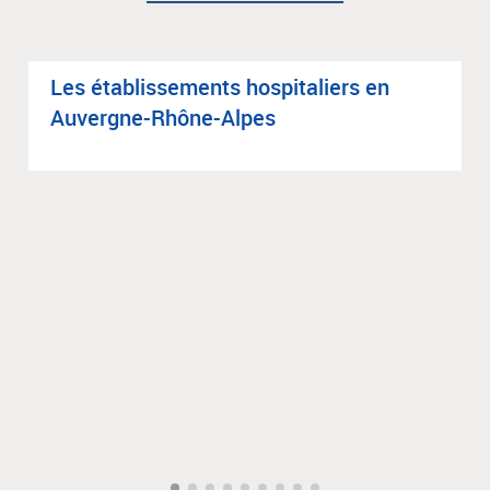
Les éta­blis­se­ments hos­pi­ta­liers en
Auvergne-Rhône-Alpes