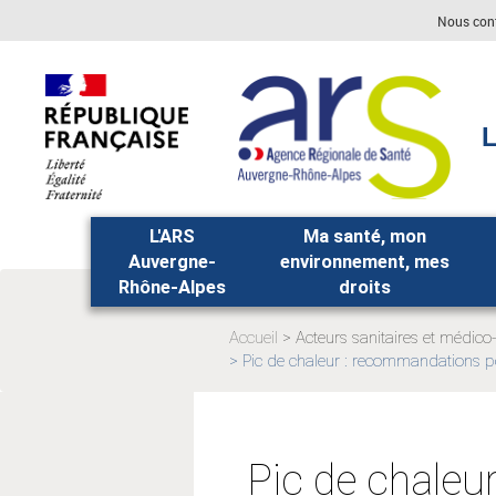
Aller
Aller
Nous con
au
au
menu
contenu
principal,
L
L'ARS
Ma santé, mon
Auvergne-
environnement, mes
Rhône-Alpes
droits
Accueil
Acteurs sanitaires et médico
Page
Pic de chaleur : recommandations 
Page
actuelle:
actuelle:
Pic de chaleu