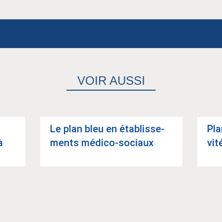
VOIR AUSSI
Le plan bleu en éta­blis­se­
Pla
à
ments médico-sociaux
vit
Article suivant