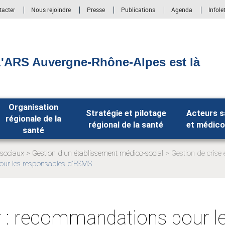
tacter
Nous rejoindre
Presse
Publications
Agenda
Infole
'ARS Auvergne-Rhône-Alpes est là
Organisation
Stratégie et pilotage
Acteurs s
régionale de la
régional de la santé
et médico
santé
-sociaux
Gestion d'un établissement médico-social
Gestion de crise 
Page
pour les responsables d'ESMS
actuelle:
r : recommandations pour l