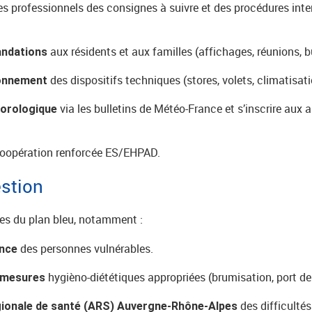
es professionnels des consignes à suivre et des procédures inte
aux résidents et aux familles (affichages, réunions, b
andations
des dispositifs techniques (stores, volets, climatisati
ionnement
via les bulletins de Météo-France et s’inscrire aux a
éorologique
oopération renforcée ES/EHPAD.
estion
ues du plan bleu, notamment :
des personnes vulnérables.
ance
hygièno-diététiques appropriées (brumisation, port de
s mesures
des difficulté
gionale de santé (ARS) Auvergne-Rhône-Alpes