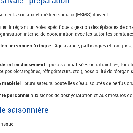
stivale : préparation
sements sociaux et médico-sociaux (ESMS) doivent :
, en intégrant un volet spécifique « gestion des épisodes de chale
u
’organisation interne, de coordination avec les autorités sanitai
: âge avancé, pathologies chroniques, 
 des personnes à risque
: pièces climatisées ou rafraîchies, fon
 de rafraîchissement
roupes électrogènes, réfrigérateurs, etc.), possibilité de réorgani
: brumisateurs, bouteilles d’eau, solutés de perfusions
e matériel
aux signes de déshydratation et aux mesures de 
r le personnel
lle saisonnière
risque :