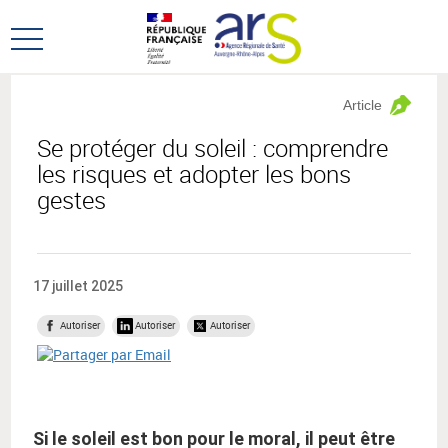
Aller
Aller
au
au
Ouvrir
menu
contenu
le
principal,
menu
Article
principal
Se protéger du soleil : comprendre
les risques et adopter les bons
gestes
17 juillet 2025
Autoriser
Autoriser
Autoriser
Si le soleil est bon pour le moral, il peut être