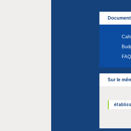
Documents
Cahi
Budg
FAQ 
Sur le mêm
établis