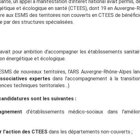
santé, un appel à manifestation d’intérêt national avait permis, 
ergétique et écologique en santé (CTEES), dont 19 en Auvergne-
tre aux ESMS des territoires non couverts en CTEES de bénéfi
e par des structures spécialisées.
 avait pour ambition d’accompagner les établissements sanitai
ion énergétique et écologique.
x ESMS de nouveaux territoires, l’ARS Auvergne-Rhône-Alpes lan
ssociatives expertes
dans l’accompagnement à la transition
ences techniques territoriales…).
 candidatures sont les suivantes :
agnement
d’établissements médico-sociaux dans l’amélio
r l’action des CTEES
dans les départements non-couverts ;