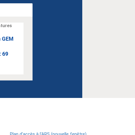
un GEM
 69