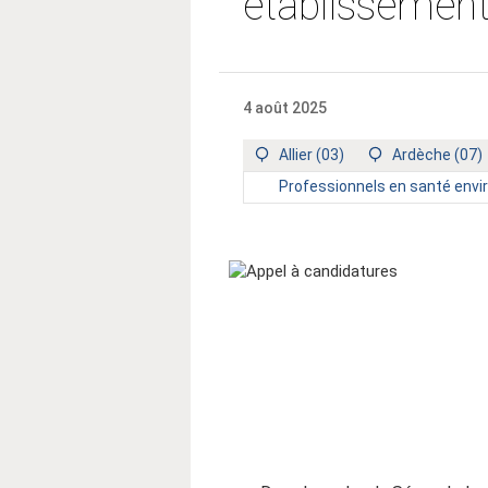
établissemen
4 août 2025
Territoire
Territoire
Allier (03)
Ardèche (07)
:
:
Type
Professionnels en santé env
de
public
: