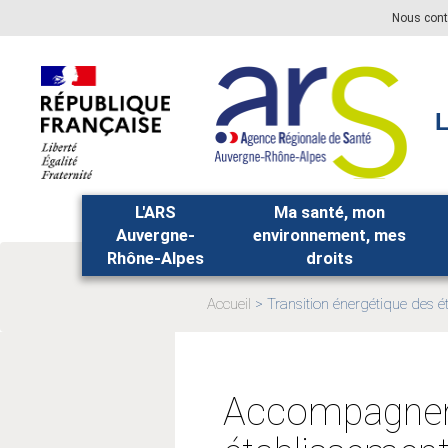
Aller
Aller
Nous cont
au
au
menu
contenu
principal,
L
L'ARS
Ma santé, mon
Auvergne-
environnement, mes
Rhône-Alpes
droits
Accueil
Transition énergétique des 
Page
actuelle:
Accompagnemen