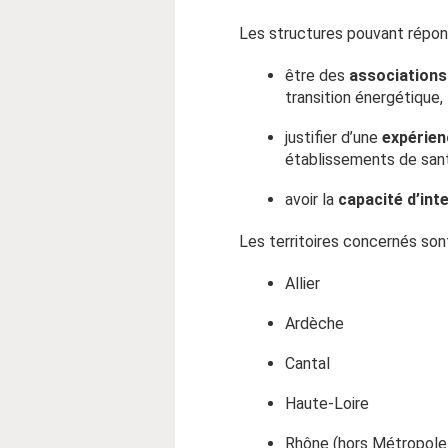
Les structures pouvant répond
être des
association
transition énergétique,
justifier d’une
expérie
établissements de santé
avoir la
capacité d’int
Les territoires concernés son
Allier
Ardèche
Cantal
Haute-Loire
Rhône (hors Métropole