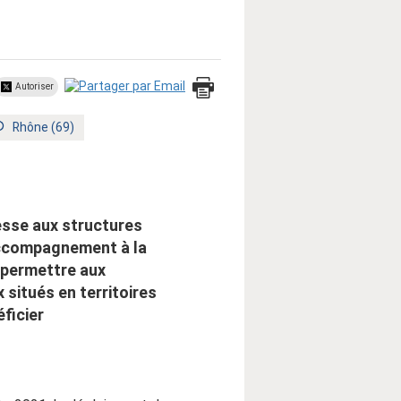
Autoriser
Territoire
Rhône (69)
:
esse aux structures
accompagnement à la
à permettre aux
situés en territoires
ficier