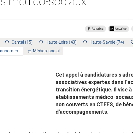
ts médico-sociaux
Autoriser
Autoriser
Territoire
Territoire
Territoire
Cantal (15)
Haute-Loire (43)
Haute-Savoie (74)
:
:
:
Mot
ironnement
Médico-social
clé
:
Cet appel à candidatures s'adr
associatives expertes dans l’
transition énergétique. Il vise 
établissements médico-sociaux 
non couverts en CTEES, de béné
d'accompagnements.