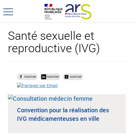
Aller
Aller
au
au
Ouvrir
menu
contenu
le
principal,
menu
Santé sexuelle et
principal
reproductive (IVG)
Autoriser
Autoriser
Autoriser
Convention pour la réalisation des
IVG médicamenteuses en ville