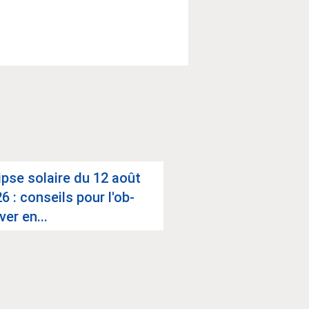
ipse solaire du 12 août
CAA : lan­ce­ment 
6 : conseils pour l'ob­
enquête régio­nal
­ver en...