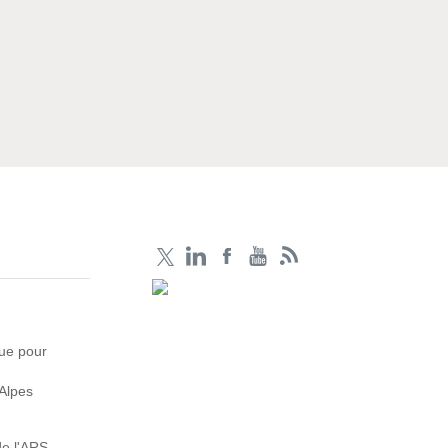
que pour
Alpes
de l'ARS