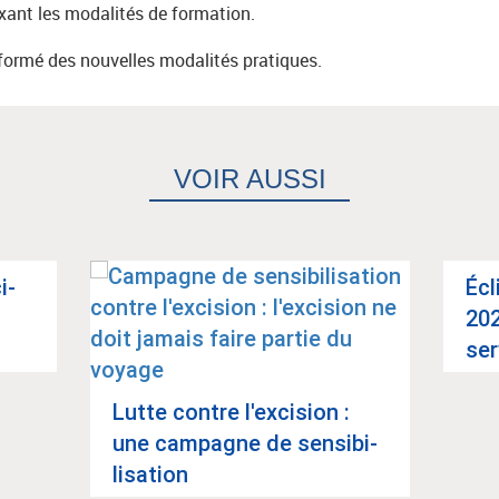
fixant les modalités de formation.
ormé des nouvelles modalités pratiques.
VOIR AUSSI
i­
Écl
202
ser
Lutte contre l'ex­ci­sion :
une cam­pagne de sen­si­bi­
Article suivant
li­sa­tion