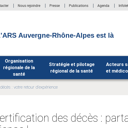
tacter
Nous rejoindre
Presse
Publications
Agenda
Infole
'ARS Auvergne-Rhône-Alpes est là
Organisation
Stratégie et pilotage
Acteurs s
régionale de la
régional de la santé
et médico
santé
s décès : votre retour d’expérience
certification des décès : par