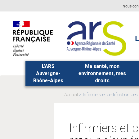
Aller
Aller
Nous con
au
au
menu
contenu
principal,
L
L'ARS
Ma santé, mon
Auvergne-
environnement, mes
Rhône-Alpes
droits
Accueil
Infirmiers et certification de
Page
actuelle:
Infirmiers et 