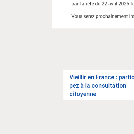
par l'arrêté du 22 avril 2025 
Vous serez prochainement inf
Vieillir en France : par­ti­c
pez à la consul­ta­tion
e d’azote : pré­
citoyenne
et prise en charge