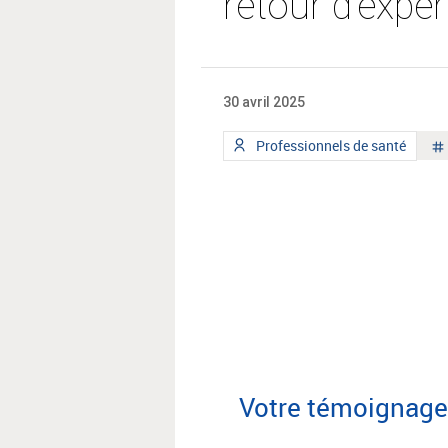
retour d’expér
30 avril 2025
Type
Professionnels de santé
de
public
:
Votre témoignag