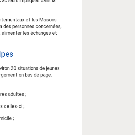
s acteurs impliqués dans la
partementaux et les Maisons
n
des personnes concernées,
 alimenter les échanges et
lpes
iron 20 situations de jeunes
hargement en bas de page.
res adultes ;
 celles-ci ;
icile ;