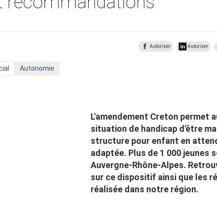
et recommandations
Autoriser
Autoriser
Mot
ial
Autonomie
clé
:
L'amendement Creton permet au
situation de handicap d'être ma
structure pour enfant en atten
adaptée. Plus de 1 000 jeunes 
Auvergne-Rhône-Alpes. Retrouv
sur ce dispositif ainsi que les r
réalisée dans notre région.