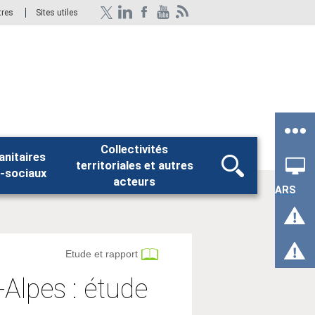
tres
Sites utiles
Collectivités
anitaires
territoriales et autres
Rechercher
-sociaux
acteurs
ARS
Etude et rapport
lpes : étude