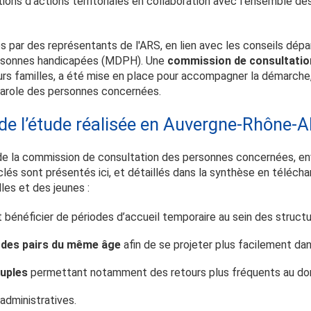
ions d'actions territoriales en collaboration avec l’ensemble de
s par des représentants de l'ARS, en lien avec les conseils dé
ersonnes handicapées (MDPH). Une
commission de consultatio
rs familles, a été mise en place pour accompagner la démarche,
parole des personnes concernées.
de l’étude réalisée en Auvergne-Rhône-A
de la commission de consultation des personnes concernées, env
clés sont présentés ici, et détaillés dans la synthèse en téléc
les et des jeunes :
 bénéficier de périodes d’accueil temporaire au sein des structu
c des pairs du même âge
afin de se projeter plus facilement dans
ouples
permettant notamment des retours plus fréquents au dom
administratives.