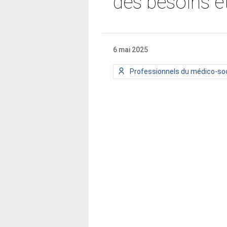
des besoins 
6 mai 2025
Type
Professionnels du médico-soc
de
public
: