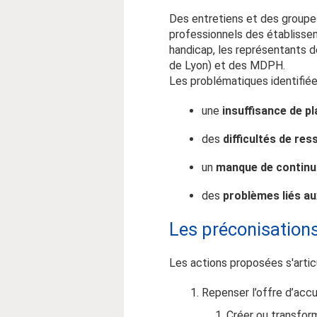
Des entretiens et des groupes
professionnels des établissem
handicap, les représentants 
de Lyon) et des MDPH.
Les p
roblématiques identifiée
une
insuffisance de p
des
difficultés de re
un
manque de continu
des
problèmes liés a
Les préconisation
Les actions proposées s'artic
Repenser l’offre d’accu
Créer ou transfor