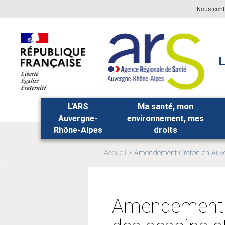
Aller
Aller
Nous cont
au
au
menu
contenu
principal,
L
L'ARS
Ma santé, mon
Auvergne-
environnement, mes
Rhône-Alpes
droits
Accueil
Amendement Creton en Auve
Page
actuelle:
Amendement C