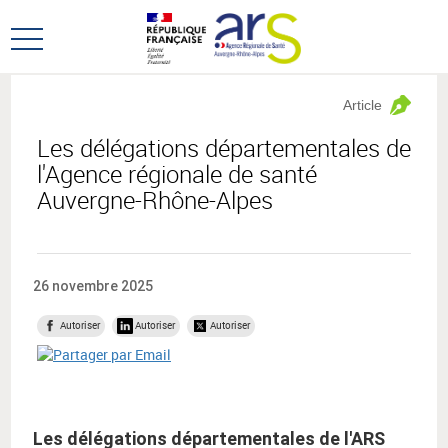
Aller
Aller
au
au
Ouvrir
menu
contenu
le
principal,
menu
Article
principal
Les délégations départementales de
l'Agence régionale de santé
Auvergne-Rhône-Alpes
26 novembre 2025
Autoriser
Autoriser
Autoriser
Les délégations départementales de l'ARS