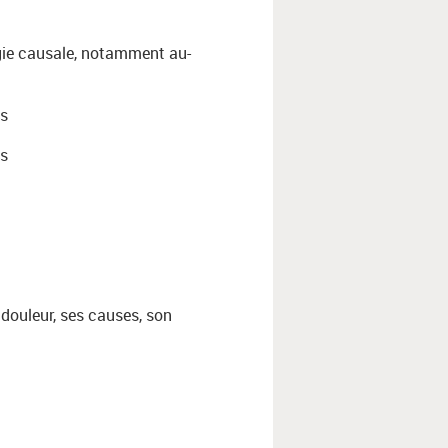
ogie causale, notamment au-
is
is
 douleur, ses causes, son