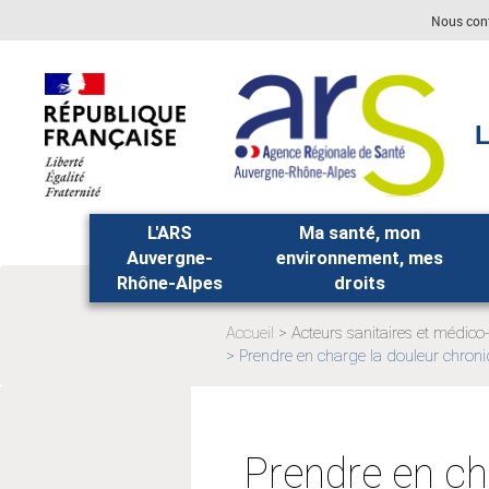
Aller
Aller
Nous con
au
au
menu
contenu
principal,
L
L'ARS
Ma santé, mon
Auvergne-
environnement, mes
Rhône-Alpes
droits
Accueil
Acteurs sanitaires et médico
Page
Prendre en charge la douleur chron
Page
actuelle:
actuelle:
Prendre en ch