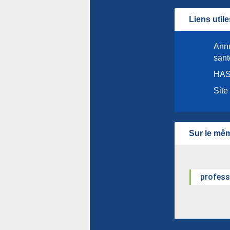
Liens utile
Annu
sant
HAS 
Site
Sur le mêm
profess