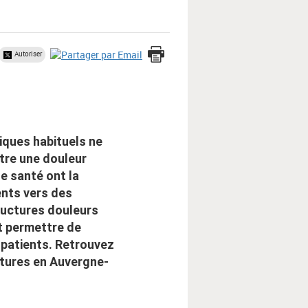
Autoriser
iques habituels ne
ître une douleur
e santé ont la
ients vers des
tructures douleurs
t permettre de
 patients. Retrouvez
ctures en Auvergne-