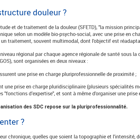
structure douleur ?
étude et de traitement de la douleur (SFETD), "la mission princi
onique selon un modèle bio-psycho-social, avec une prise en ch
un traitement, souvent multimodal, dont l’objectif est réadaptat
u niveau régional par chaque agence régionale de santé sous la 
(DGOS), sont organisées en deux niveaux :
ssurent une prise en charge pluriprofessionnelle de proximité ;
t une prise en charge pluridisciplinaire (plusieurs spécialités 
des "fonctions d’expertise", et sont à même d’organiser une prise
rganisation des SDC repose sur la pluriprofessionnalité.
enter ?
r chronique, quelles que soient la topographie et l'intensité, d