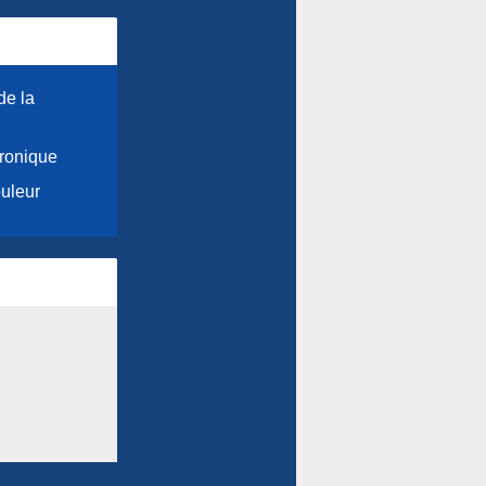
de la
hronique
ouleur