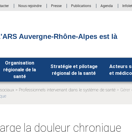
tacter
Nous rejoindre
Presse
Publications
Agenda
Infole
'ARS Auvergne-Rhône-Alpes est là
Organisation
Stratégie et pilotage
Acteurs s
régionale de la
régional de la santé
et médico
santé
-sociaux
Professionnels intervenant dans le système de santé
Gérer
Page
ique
actuelle:
arge la douleur chronique