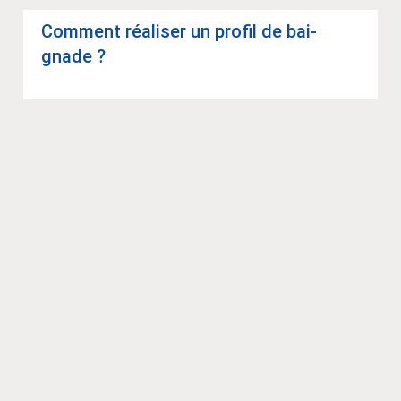
Com­ment réa­li­ser un pro­fil de bai­
gnade ?