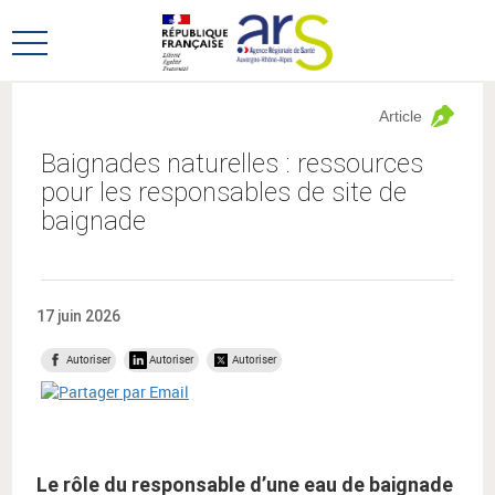
Aller
Aller
au
au
Ouvrir
menu
contenu
le
principal,
menu
Article
principal
Baignades naturelles : ressources
pour les responsables de site de
baignade
17 juin 2026
Autoriser
Autoriser
Autoriser
Le rôle du responsable d’une eau de baignade