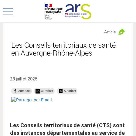
Aller
Aller
au
au
Ouvrir
menu
contenu
le
principal,
menu
Article
principal
Les Conseils territoriaux de santé
en Auvergne-Rhône-Alpes
28 juillet 2025
Autoriser
Autoriser
Autoriser
Les Conseils territoriaux de santé (CTS) sont
des instances départementales au service de