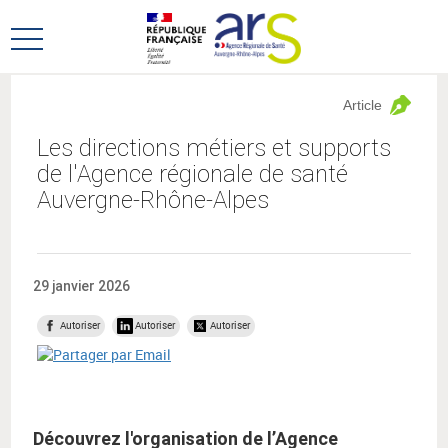
Aller
Aller
au
au
Ouvrir
menu
contenu
le
principal,
menu
Article
principal
Les directions métiers et supports
de l'Agence régionale de santé
Auvergne-Rhône-Alpes
29 janvier 2026
Autoriser
Autoriser
Autoriser
Découvrez l'organisation de l’Agence