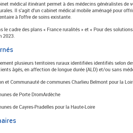
net médical itinérant permet à des médecins généralistes de ve
urales.
Il s'agi
t d'un cabinet médical mobile aménagé pour offri
aire à l'offre de soins existante.
s le cadre des plans « France ruralités » et « Pour des solutio
en 2023.
ernés
ment plusieurs territoires ruraux identifiées identifiés selon de
ients âgés, en affection de longue durée (ALD) et/ou sans méde
on et Communauté de communes Charlieu Belmont pour la Loi
nes de Porte DromArdèche
es de Cayres-Pradelles pour la Haute-Loire
naires