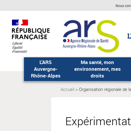
Aller
Aller
Nous con
au
au
menu
contenu
principal,
L
L'ARS
Ma santé, mon
Auvergne-
environnement, mes
Rhône-Alpes
droits
Accueil
Organisation régionale de l
Page
actuelle:
Expérimentat