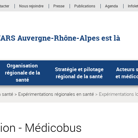
tacter
Nous rejoindre
Presse
Publications
Agenda
Infole
'ARS Auvergne-Rhône-Alpes est là
Organisation
Stratégie et pilotage
Acteurs s
régionale de la
régional de la santé
et médic
santé
a santé
Expérimentations régionales en santé
Expérimentations l
Page
actuelle:
ion - Médicobus