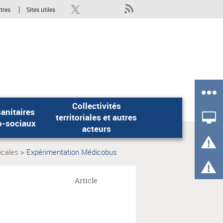
ttres
Sites utiles
Collectivités
anitaires
territoriales et autres
Rechercher
o-sociaux
acteurs
ocales
Expérimentation Médicobus
Page
actuelle:
Article