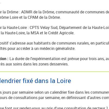
.
ur la Drôme : ADMR de la Drôme, communauté de communes de
rôme Loire et la CPAM de la Drôme.
r la Haute-Loire : CPTS Velay Sud, Département de la Haute-Lo
la Haute-Loire, la MSA et le Crédit Agricole.
ositif s'adresse aux habitants de communes rurales, en particul
ultés pour accéder à un médecin généraliste.
ion :
La durée de l'expérimentation est prévue pour trois ans, a
cès aux soins dans les zones desservies.
endrier fixé dans la Loire
 jours par semaine selon un calendrier fixe dans les communes i
 jours de consultations par semaine, en définissant d’autres c
e font sur rendez-vous au prix d’une consultation de secteur 1.