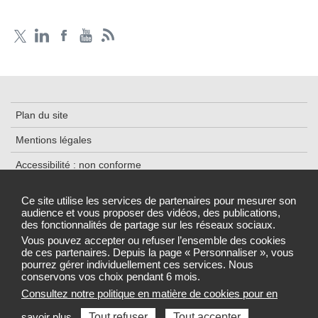
Plan du site
Mentions légales
Accessibilité : non conforme
Traitement des données
Ce site utilise les services de partenaires pour mesurer son
audience et vous proposer des vidéos, des publications,
Cookies
des fonctionnalités de partage sur les réseaux sociaux.
Gestion des cookies
Vous pouvez accepter ou refuser l’ensemble des cookies
de ces partenaires. Depuis la page « Personnaliser », vous
pourrez gérer individuellement ces services. Nous
conservons vos choix pendant 6 mois.
Consultez notre politique en matière de cookies pour en
Sélectionnez une région pour accéder au site de votre Agence
savoir plus.
Tout refuser
Tout accepter