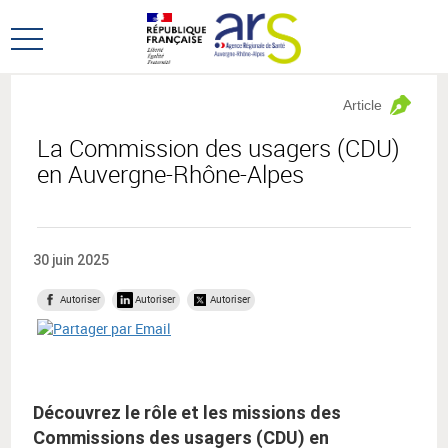
Aller
Aller
au
au
Ouvrir
menu
contenu
le
principal,
menu
Article
principal
La Commission des usagers (CDU)
en Auvergne-Rhône-Alpes
30 juin 2025
Autoriser
Autoriser
Autoriser
Découvrez le rôle et les missions des
Commissions des usagers (CDU) en