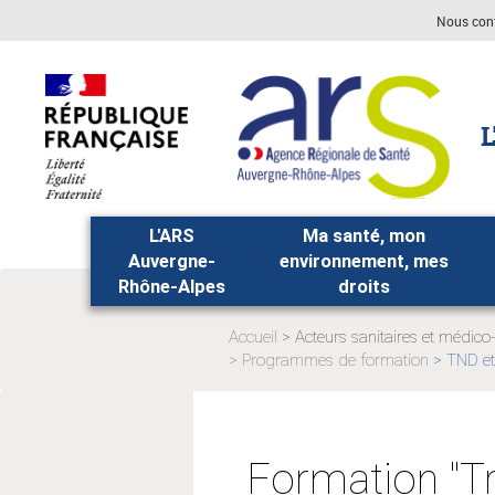
Aller
Aller
Nous con
au
au
menu
contenu
principal,
L
L'ARS
Ma santé, mon
Auvergne-
environnement, mes
Rhône-Alpes
droits
Accueil
Acteurs sanitaires et médico
Page
Programmes de formation
TND et
actuelle:
Page
actuelle
Formation "T