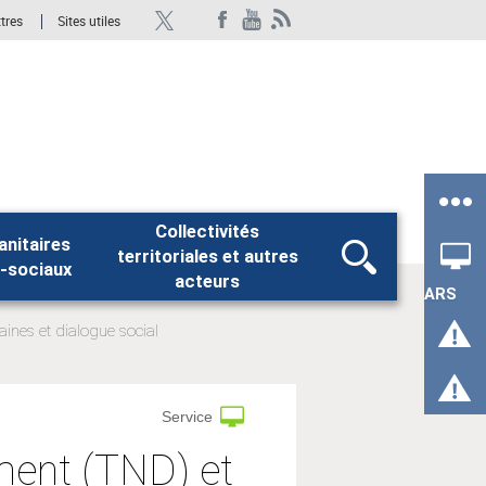
ttres
Sites utiles
Collectivités
anitaires
territoriales et autres
Rechercher
-sociaux
acteurs
ARS
nes et dialogue social
Service
ment (TND) et