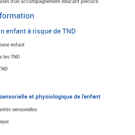
 bases d’un accompagnement éducatif précoce.
formation
un enfant à risque de TND
eune enfant
ns les TND
 TND
é sensorielle et physiologique de l'enfant
arités sensorielles
gique