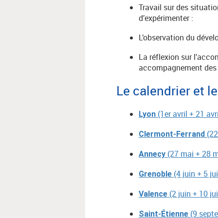
Travail sur des situati
d’expérimenter :
L’observation du dével
La réflexion sur l’acc
accompagnement des 
Le calendrier et 
(1er avril + 21 avr
Lyon
(22
Clermont-Ferrand
(27 mai + 28 m
Annecy
(4 juin + 5 j
Grenoble
(2 juin + 10 j
Valence
(9 sept
Saint-Étienne