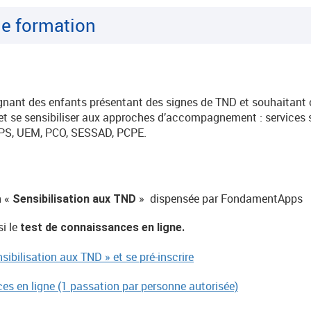
e formation
nant des enfants présentant des signes de TND et souhaitant
et se sensibiliser aux approches d’accompagnement : services sc
MPS, UEM, PCO, SESSAD, PCPE.
n «
» dispensée par FondamentApps
Sensibilisation aux TND
si le
test de connaissances en ligne.
ibilisation aux TND » et se pré-inscrire
es en ligne (1 passation par personne autorisée)