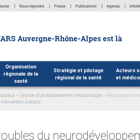
tacter
Nous rejoindre
Presse
Publications
Agenda
Infole
'ARS Auvergne-Rhône-Alpes est là
Organisation
Stratégie et pilotage
Acteurs s
régionale de la
régional de la santé
et médico
santé
-sociaux
Gestion d'un établissement médico-social
Ressources humai
Page
 intervention précoce
actuelle:
:
roubles du neurodéveloppe