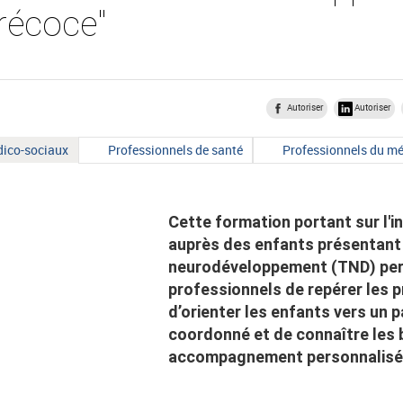
précoce"
Autoriser
Autoriser
Type
Type
dico-sociaux
Professionnels de santé
Professionnels du mé
de
de
public
public
:
:
Cette formation portant sur l'i
auprès des enfants présentant
neurodéveloppement (TND) pe
professionnels de repérer les p
d’orienter les enfants vers un 
coordonné et de connaître les 
accompagnement personnalisé