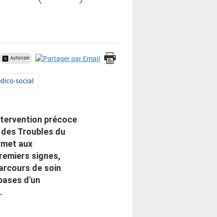
Autoriser
dico-social
ntervention précoce
 des Troubles du
rmet aux
remiers signes,
parcours de soin
bases d'un
.