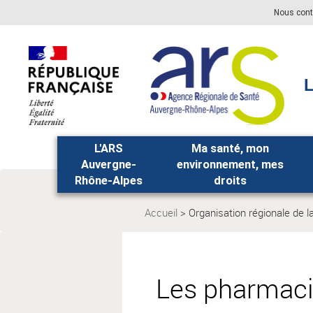
Aller
Aller
Nous cont
au
au
menu
contenu
principal,
L
L'ARS
Ma santé, mon
Auvergne-
environnement, mes
Rhône-Alpes
droits
Accueil
Organisation régionale de l
Page
actuelle:
Les pharmaci