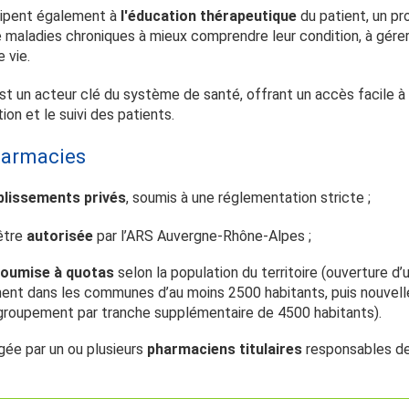
cipent également à
l'éducation thérapeutique
du patient, un pr
 maladies chroniques à mieux comprendre leur condition, à gérer
e vie.
 est un acteur clé du système de santé, offrant un accès facile à
ion et le suivi des patients.
harmacies
blissements privés
, soumis à une réglementation stricte ;
 être
autorisée
par l’ARS Auvergne-Rhône-Alpes ;
oumise à quotas
selon la population du territoire (ouverture d’
ent dans les communes d’au moins 2500 habitants, puis nouvelle
egroupement par tranche supplémentaire de 4500 habitants).
igée par un ou plusieurs
pharmaciens titulaires
responsables de 