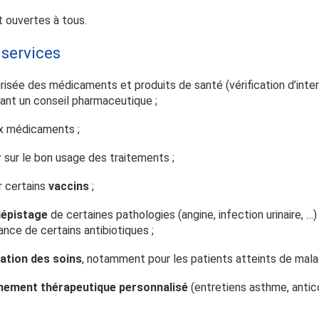
t ouvertes à tous.
 services
isée des médicaments et produits de santé (vérification d’inter
iant un conseil pharmaceutique ;
x médicaments ;
r
sur le bon usage des traitements ;
r certains
vaccins
;
dépistage
de certaines pathologies (angine, infection urinaire, …
nce de certains antibiotiques ;
ation des soins
, notamment pour les patients atteints de mala
ement thérapeutique personnalisé
(entretiens asthme, antic