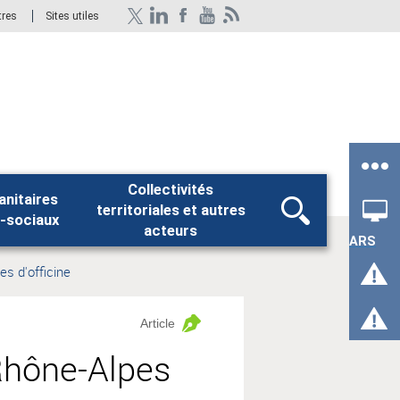
tres
Sites utiles
Collectivités
anitaires
territoriales et autres
Rechercher
-sociaux
acteurs
ARS
s d'officine
Article
Rhône-Alpes