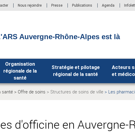
acter
Nous rejoindre
Presse
Publications
Agenda
Infolet
'ARS Auvergne-Rhône-Alpes est là
Organisation
Stratégie et pilotage
Acteurs s
régionale de la
régional de la santé
et médico
santé
a santé
Offre de soins
Structures de soins de ville
Les pharmacie
Page
Page
actuelle:
actuelle:
es d'officine en Auvergne-