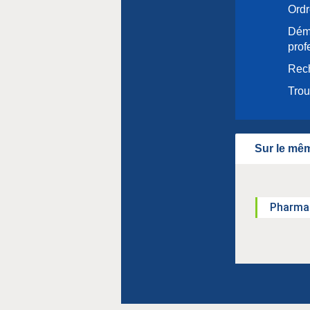
Ordr
Déma
prof
Rec
Trou
Sur le mêm
Pharma