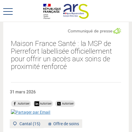
Aller
Aller
au
au
Ouvrir
menu
contenu
le
principal,
menu
Communiqué de presse
principal
Maison France Santé : la MSP de
Pierrefort labellisée officiellement
pour offrir un accès aux soins de
proximité renforcé
31 mars 2026
Autoriser
Autoriser
Autoriser
Territoire
Mot
Cantal (15)
Offre de soins
:
clé