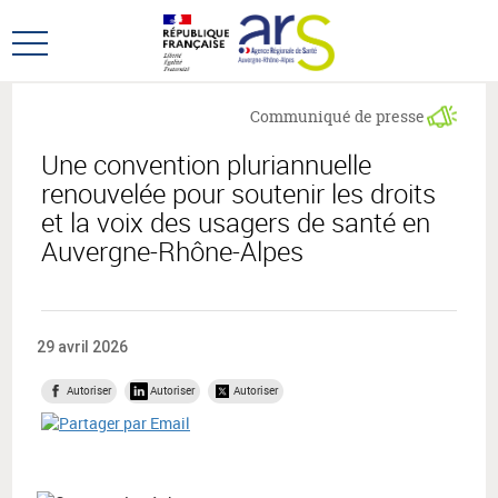
Aller
Aller
au
au
Ouvrir
menu
contenu
le
principal,
menu
Communiqué de presse
principal
Une convention pluriannuelle
renouvelée pour soutenir les droits
et la voix des usagers de santé en
Auvergne-Rhône-Alpes
29 avril 2026
Autoriser
Autoriser
Autoriser