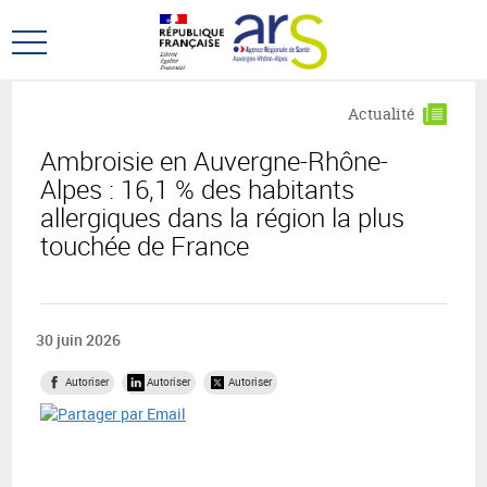
Aller
Aller
au
au
Ouvrir
menu
contenu
le
principal,
menu
Actualité
principal
Ambroisie en Auvergne-Rhône-
Alpes : 16,1 % des habitants
allergiques dans la région la plus
touchée de France
30 juin 2026
Autoriser
Autoriser
Autoriser