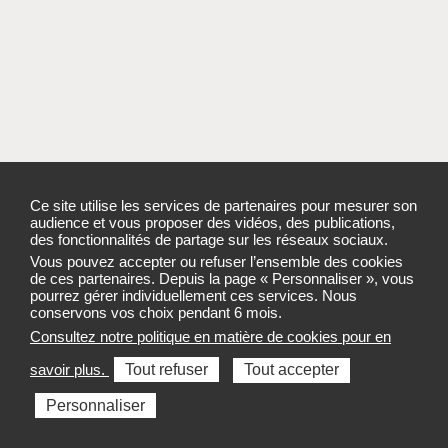
Ce site utilise les services de partenaires pour mesurer son
audience et vous proposer des vidéos, des publications,
des fonctionnalités de partage sur les réseaux sociaux.
Vous pouvez accepter ou refuser l’ensemble des cookies
de ces partenaires. Depuis la page « Personnaliser », vous
NOUS CONTACTER
pourrez gérer individuellement ces services. Nous
conservons vos choix pendant 6 mois.
Consultez notre politique en matière de cookies pour en
Ecrire à l'ARS Auvergne-Rhône-Alpes
savoir plus.
Tout refuser
Tout accepter
Envoyer un courrier à l'Agence (adresse unique pour l'ensemble
Personnaliser
de la région) :
Agence régionale de santé Auvergne-Rhône-Alpes
CS 93383 - 69418 LYON CEDEX 03