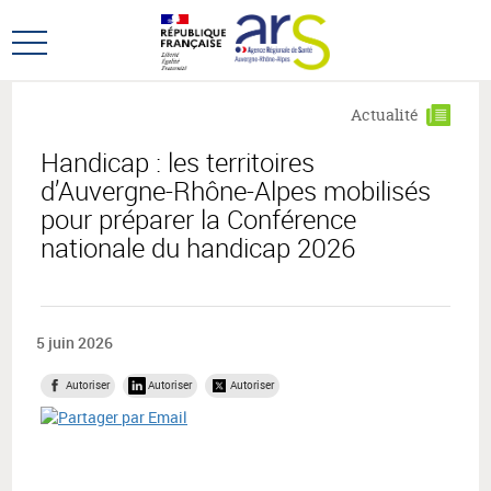
Aller
Aller
au
au
Ouvrir
menu
contenu
le
principal,
menu
Actualité
principal
Handicap : les territoires
d’Auvergne-Rhône-Alpes mobilisés
pour préparer la Conférence
nationale du handicap 2026
5 juin 2026
Autoriser
Autoriser
Autoriser