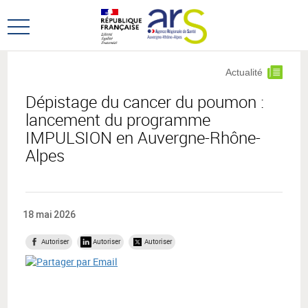
Aller
Aller
au
au
Ouvrir
menu
contenu
le
principal,
menu
Actualité
principal
Dépistage du cancer du poumon :
lancement du programme
IMPULSION en Auvergne-Rhône-
Alpes
18 mai 2026
Autoriser
Autoriser
Autoriser