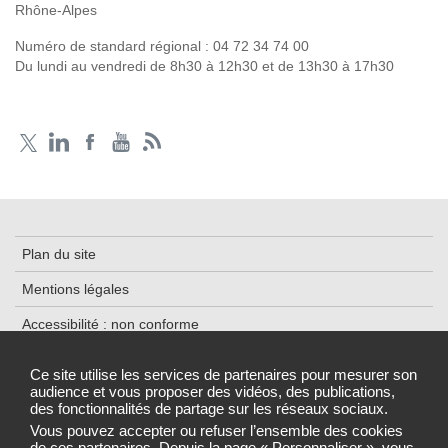
Rhône-Alpes
Numéro de standard régional :
04 72 34 74 00
Du lundi au vendredi de 8h30 à 12h30 et de 13h30 à 17h30
Plan du site
Mentions légales
Accessibilité : non conforme
Traitement des données
Ce site utilise les services de partenaires pour mesurer son
audience et vous proposer des vidéos, des publications,
Cookies
des fonctionnalités de partage sur les réseaux sociaux.
Gestion des cookies
Vous pouvez accepter ou refuser l’ensemble des cookies
de ces partenaires. Depuis la page « Personnaliser », vous