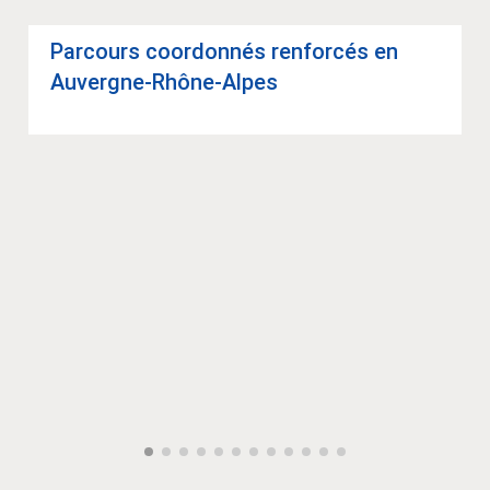
Par­cours coor­don­nés ren­for­cés en
Auvergne-Rhône-Alpes