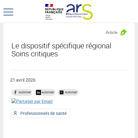
Aller
Aller
au
au
Ouvrir
menu
contenu
le
principal,
menu
Article
principal
Le dispositif spécifique régional
Soins critiques
21 avril 2026
Autoriser
Autoriser
Autoriser
Type
Professionnels de santé
de
public
: