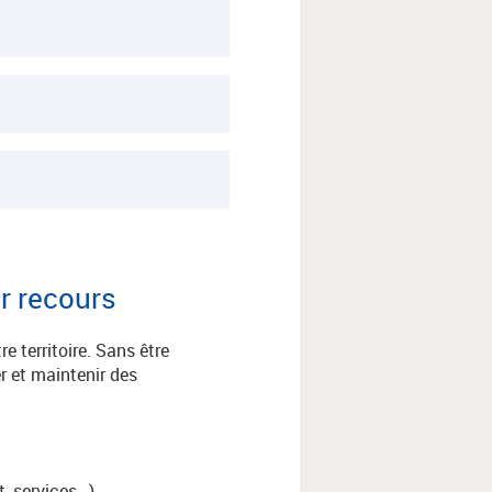
r recours
e territoire. Sans être
r et maintenir des
t, services…)