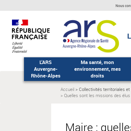
Aller
Aller
Nous con
au
au
menu
contenu
principal,
L
L'ARS
Ma santé, mon
Auvergne-
environnement, mes
Rhône-Alpes
droits
Accueil
Collectivités territoriales e
Page
Quelles sont les missions des élus 
actuelle:
Maire : quell