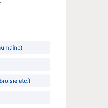
s…
 humaine)
roisie etc.)