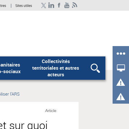
ttres
Sites utiles
Collectivités
anitaires
territoriales et autres
Rechercher
o-sociaux
acteurs
liser l’ARS
Article
et sur quoi