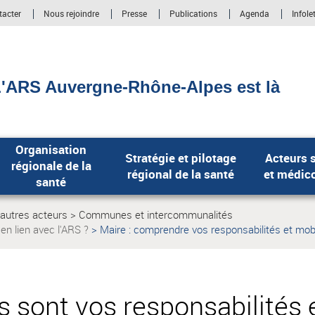
tacter
Nous rejoindre
Presse
Publications
Agenda
Infole
'ARS Auvergne-Rhône-Alpes est là
Organisation
Stratégie et pilotage
Acteurs s
régionale de la
régional de la santé
et médic
santé
t autres acteurs
Communes et intercommunalités
Page
en lien avec l'ARS ?
Maire : comprendre vos responsabilités et mobi
actuelle:
Page
actuelle:
es sont vos responsabilités 