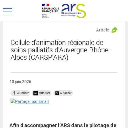
Aller
Aller
au
au
Ouvrir
menu
contenu
le
principal,
menu
Article
principal
Cellule d'animation régionale de
soins palliatifs d'Auvergne-Rhône-
Alpes (CARSP'ARA)
10 juin 2026
Autoriser
Autoriser
Autoriser
Afin d'accompagner l’ARS dans le pilotage de