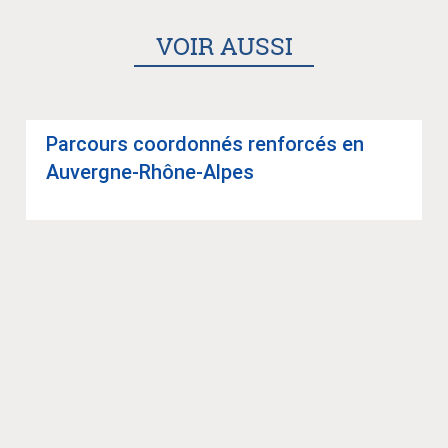
VOIR AUSSI
Par­cours coor­don­nés ren­for­cés en
Auvergne-Rhône-Alpes